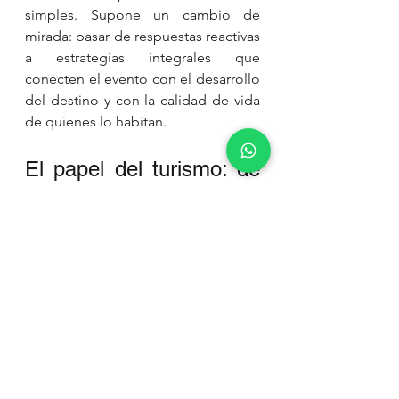
simples. Supone un cambio de 
mirada: pasar de respuestas reactivas 
a estrategias integrales que 
conecten el evento con el desarrollo 
del destino y con la calidad de vida 
de quienes lo habitan.
El papel del turismo: de 
espectador a actor
Ante este escenario, el turismo no 
puede limitarse a responder a la 
demanda generada por los grandes 
eventos. Su rol implica asumir una 
responsabilidad activa en la 
planificación, la gestión y la 
evaluación de los impactos que 
estos movimientos generan en los 