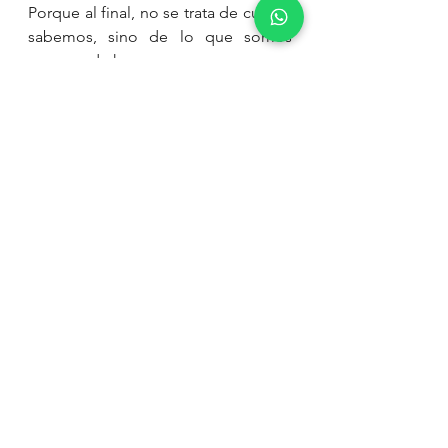
Porque al final, no se trata de cuánto 
sabemos, sino de lo que somos 
capaces de hacer con eso.
*
Este artículo es producto del 
equipo de Tourism Innovation 
Consulting, como parte de nuestro 
compromiso con un turismo más 
consciente, innovador y profesional.
Profesionalizando el turismo
Educación
Formación continua
Desarrollo turístico
Diseño de destinos turísticos
Formación en turismo
Estrategia turística
Toma de decisiones