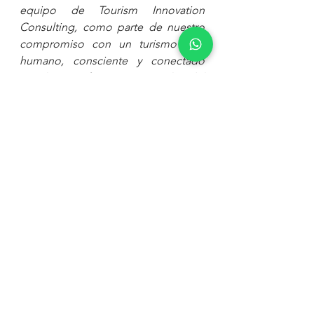
equipo de Tourism Innovation 
Consulting, como parte de nuestro 
compromiso con un turismo más 
humano, consciente y conectado 
con las transformaciones reales del 
viajero actual.
Profesionalizando el turismo
Turismo
Viajar
Redes Sociales
TikTok
Tendencias de viajes
Experiencia
Ver todo
Entradas recientes