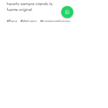
hacerlo siempre citando la 
fuente original.
#Papa
#Vaticano
#turismoreligioso
#profesionalizandoelturismo
#Roma
#PapaFrancisco
#Francisco
#espiritualidad
#turismo
#travel
Profesionalizando el turismo
Turismo
Viajar
Ver todo
Entradas recientes