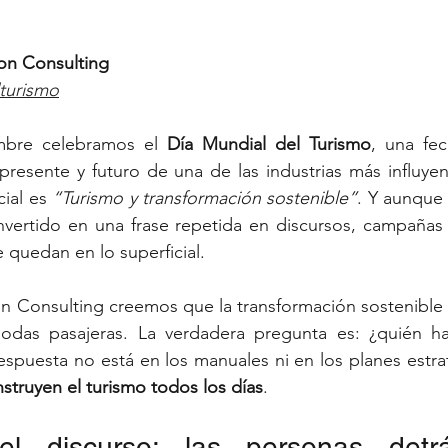
ion Consulting
lturismo
mbre celebramos el 
Día Mundial del Turismo
, una fec
 presente y futuro de una de las industrias más influye
ial es 
“Turismo y transformación sostenible”
. Y aunque
vertido en una frase repetida en discursos, campañas y
quedan en lo superficial.
n Consulting creemos que la transformación sostenible 
odas pasajeras. La verdadera pregunta es: ¿quién ha
espuesta no está en los manuales ni en los planes estrat
truyen el turismo todos los días
.
el discurso: las personas detr