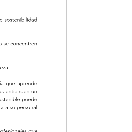
 sostenibilidad 
o se concentren 
.
leza.
ía que aprende 
os entienden un 
ostenible puede 
a a su personal 
ofesionales que 