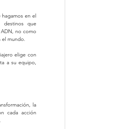
e hagamos en el 
, destinos que 
u ADN, no como 
n el mundo.
ajero elige con 
a a su equipo, 
nsformación, la 
n cada acción 
.